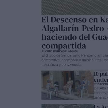
El Descenso en K
Algallarín-Pedro 
haciendo del Gua
compartida
ÁLVARO HORCAS
21/07/2026
El Grupo de Senderismo Perabeño amplía l
competitiva, acampada y música, tras una 
naturaleza y convivencia.
10 pa
entie
REDACCI
Del Alto
conserva
generaci
La Ac