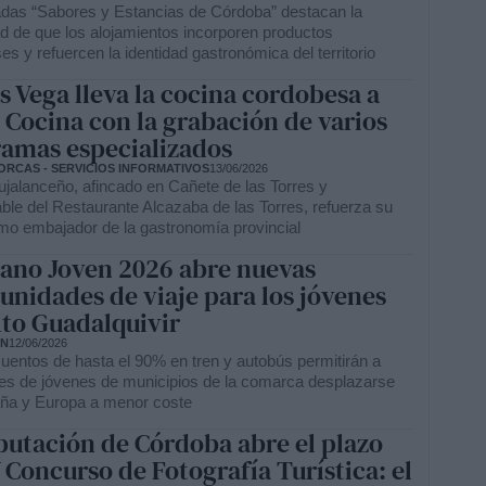
adas “Sabores y Estancias de Córdoba” destacan la
d de que los alojamientos incorporen productos
s y refuercen la identidad gastronómica del territorio
s Vega lleva la cocina cordobesa a
 Cocina con la grabación de varios
amas especializados
ORCAS - SERVICIOS INFORMATIVOS
13/06/2026
ujalanceño, afincado en Cañete de las Torres y
ble del Restaurante Alcazaba de las Torres, refuerza su
mo embajador de la gastronomía provincial
rano Joven 2026 abre nuevas
unidades de viaje para los jóvenes
lto Guadalquivir
ÓN
12/06/2026
uentos de hasta el 90% en tren y autobús permitirán a
es de jóvenes de municipios de la comarca desplazarse
ña y Europa a menor coste
putación de Córdoba abre el plazo
V Concurso de Fotografía Turística: el