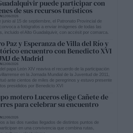
Guadalquivir puede participar con
nes de sus recursos turísticos
ÓN
12/06/2026
 junio al 15 de septiembre, el Patronato Provincial de
convoca a fotógrafos a enviar imágenes de todas las
 incluido el Alto Guadalquivir, con accésit por comarca.
ro Paz y Esperanza de Villa del Río y
stórico encuentro con Benedicto XVI
 JMJ de Madrid
ÓN
12/06/2026
 del papa León XIV reaviva el recuerdo de la participación
villarrense en la Jornada Mundial de la Juventud de 2011,
tuó ante cientos de miles de peregrinos y estuvo presente
ctos presididos por Benedicto XVI
upo motero Luceros elige Cañete de
orres para celebrar su encuentro
ÓN
12/06/2026
os a las dos ruedas llegados de distintos puntos de
articipan en una convivencia que combina rutas,