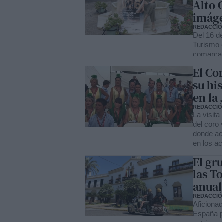
Alto 
imáge
REDACCI
Del 16 de
Turismo 
comarcas,
El Co
su hi
en la
REDACCI
La visita
del coro 
donde ac
en los a
El gr
las T
anual
REDACCI
Aficionad
España p