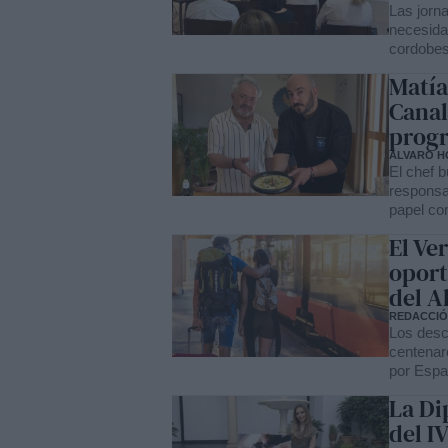
Las jorn
necesida
cordobese
Matía
Canal
progr
ÁLVARO H
El chef b
responsa
papel co
El Ve
oport
del A
REDACCI
Los desc
centenar
por Espa
La Di
del I