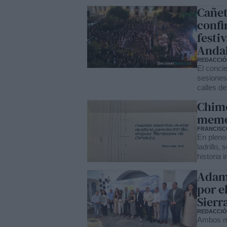
Cañet
confi
festi
Anda
REDACCI
El concie
sesiones
calles de
Chime
memor
FRANCISCO
En pleno
ladrillo,
historia 
Adamu
por e
Sierr
REDACCI
Ambos mu