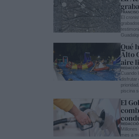
graba
FRANCISCO
El cronis
grabados 
testimoni
Guadalqu
Qué h
Alto 
aire l
REDACCI
Cuando l
disfrutar 
prioridad
piscina 
El Go
combu
condu
REDACCI
Millones
mes a me