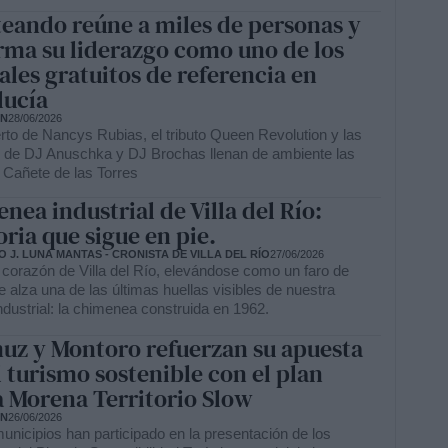
eando reúne a miles de personas y
rma su liderazgo como uno de los
vales gratuitos de referencia en
lucía
ÓN
28/06/2026
rto de Nancys Rubias, el tributo Queen Revolution y las
 de DJ Anuschka y DJ Brochas llenan de ambiente las
 Cañete de las Torres
nea industrial de Villa del Río:
ia que sigue en pie.
 J. LUNA MANTAS - CRONISTA DE VILLA DEL RÍO
27/06/2026
 corazón de Villa del Río, elevándose como un faro de
 se alza una de las últimas huellas visibles de nuestra
industrial: la chimenea construida en 1962.
z y Montoro refuerzan su apuesta
l turismo sostenible con el plan
a Morena Territorio Slow
ÓN
26/06/2026
nicipios han participado en la presentación de los