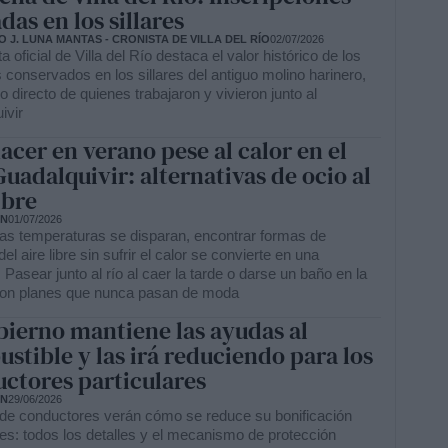
das en los sillares
 J. LUNA MANTAS - CRONISTA DE VILLA DEL RÍO
02/07/2026
ta oficial de Villa del Río destaca el valor histórico de los
conservados en los sillares del antiguo molino harinero,
o directo de quienes trabajaron y vivieron junto al
ivir
acer en verano pese al calor en el
Guadalquivir: alternativas de ocio al
ibre
ÓN
01/07/2026
as temperaturas se disparan, encontrar formas de
del aire libre sin sufrir el calor se convierte en una
. Pasear junto al río al caer la tarde o darse un baño en la
son planes que nunca pasan de moda
bierno mantiene las ayudas al
stible y las irá reduciendo para los
ctores particulares
ÓN
29/06/2026
 de conductores verán cómo se reduce su bonificación
s: todos los detalles y el mecanismo de protección