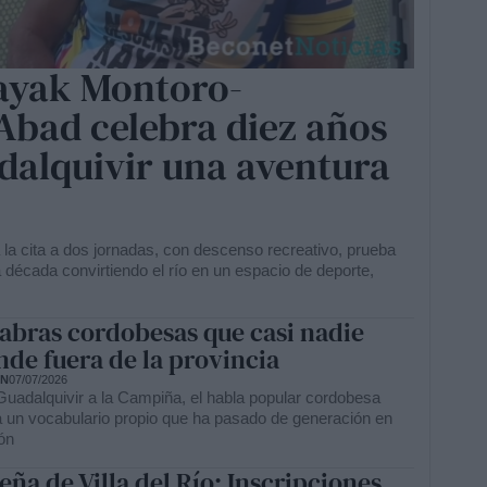
ayak Montoro-
Abad celebra diez años
dalquivir una aventura
a cita a dos jornadas, con descenso recreativo, prueba
década convirtiendo el río en un espacio de deporte,
labras cordobesas que casi nadie
nde fuera de la provincia
ÓN
07/07/2026
 Guadalquivir a la Campiña, el habla popular cordobesa
 un vocabulario propio que ha pasado de generación en
ón
eña de Villa del Río: Inscripciones