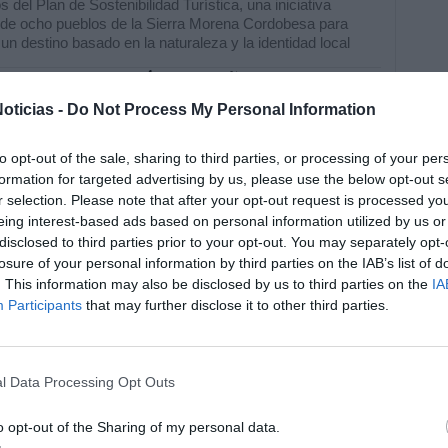
s del Plan de Sostenibilidad Turística, una iniciativa
 de ocho pueblos de la Sierra Morena Cordobesa para
un destino basado en la naturaleza y la identidad local
erto del Francés de Cañete de las
s vuelve a conquistar Córdoba con
oticias -
Do Not Process My Personal Information
evo reconocimiento provincial
RRERA
22/06/2026
to opt-out of the sale, sharing to third parties, or processing of your per
ático espacio logra el sexto premio provincial en la XI
formation for targeted advertising by us, please use the below opt-out s
del Concurso Provincial de Patios, Rincones y Rejas de
r selection. Please note that after your opt-out request is processed y
.
eing interest-based ads based on personal information utilized by us or
nas honra a María Auxiliadora en
disclosed to third parties prior to your opt-out. You may separately opt-
n de semana marcado por la fe, la
losure of your personal information by third parties on the IAB’s list of
ción y la convivencia
. This information may also be disclosed by us to third parties on the
IA
Participants
that may further disclose it to other third parties.
RRERA
22/06/2026
ón y alegría desbordaron las calles de la aldea, uniendo a
 generaciones en torno a la imagen de la patrona.
 Stivel y La Frontera encabezarán el
l Data Processing Opt Outs
a Rock 2026 el próximo 4 de julio
o opt-out of the Sharing of my personal data.
ÓN
18/06/2026
al reunirá en Lopera a dos referentes del rock español junto