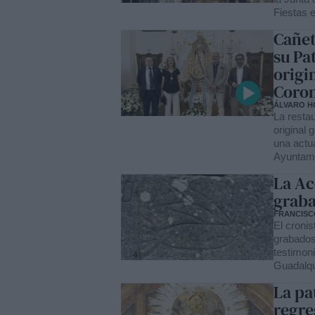
Fiestas 
Cañet
su Pa
origi
Coro
ÁLVARO H
La resta
original 
una actua
Ayuntami
La Ac
graba
FRANCISCO
El cronis
grabados 
testimoni
Guadalqu
La pa
regre