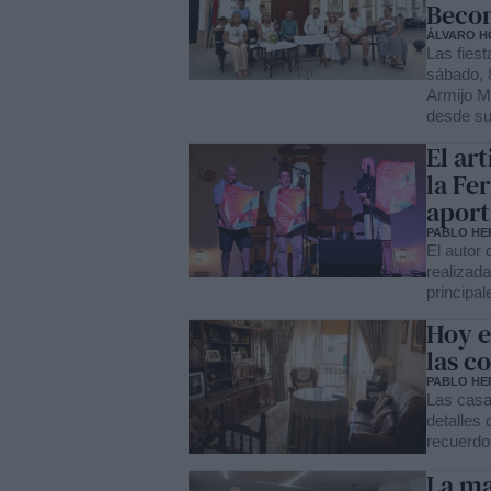
Beco
ÁLVARO H
Las fies
sábado, 
Armijo Mo
desde su 
El art
la Fe
aport
PABLO HE
El autor 
realizada
principal
Hoy e
las c
PABLO HE
Las casa
detalles 
recuerdos
La ma