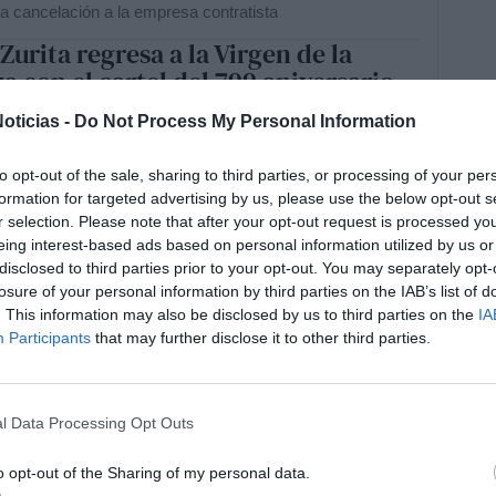
la cancelación a la empresa contratista
 Zurita regresa a la Virgen de la
a con el cartel del 799 aniversario
 Aparición
oticias -
Do Not Process My Personal Information
ORCAS
22/07/2026
a de El Carpio firma una obra muy especial para la Cofradía
e Andújar, doce años después del cartel que abrió su
to opt-out of the sale, sharing to third parties, or processing of your per
 trayectoria en la cartelería cofrade.
formation for targeted advertising by us, please use the below opt-out s
r selection. Please note that after your opt-out request is processed y
 Álvarez: "Mi forma de cantar viene
eing interest-based ads based on personal information utilized by us or
y atrás, de lo que escuchaba desde
disclosed to third parties prior to your opt-out. You may separately opt-
eña"
losure of your personal information by third parties on the IAB’s list of
ORCAS
18/07/2026
. This information may also be disclosed by us to third parties on the
IA
ra loreña y vecina de Villa del Río, participó junto a Pepi
Participants
that may further disclose it to other third parties.
Javi Santiago y el grupo de baile de José Lucena en una
icada a recordar el estilo, la voz y el compromiso del
illarrense Joaquin Garrido con el flamenco.
hacer una tortilla de patatas
l Data Processing Opt Outs
cta: los trucos que siempre
o opt-out of the Sharing of my personal data.
ionan