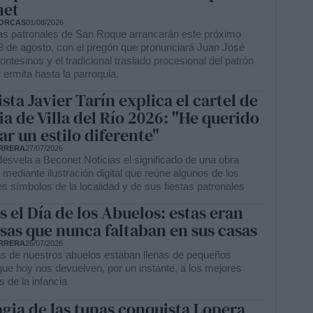
net
ORCAS
01/08/2026
tas patronales de San Roque arrancarán este próximo
8 de agosto, con el pregón que pronunciará Juan José
ntesinos y el tradicional traslado procesional del patrón
ermita hasta la parroquia.
ista Javier Tarín explica el cartel de
ria de Villa del Río 2026: "He querido
ar un estilo diferente"
RRERA
27/07/2026
desvela a Beconet Noticias el significado de una obra
 mediante ilustración digital que reúne algunos de los
es símbolos de la localidad y de sus fiestas patronales
s el Día de los Abuelos: estas eran
osas que nunca faltaban en sus casas
RRERA
26/07/2026
s de nuestros abuelos estaban llenas de pequeños
que hoy nos devuelven, por un instante, a los mejores
 de la infancia
gia de las tunas conquista Lopera