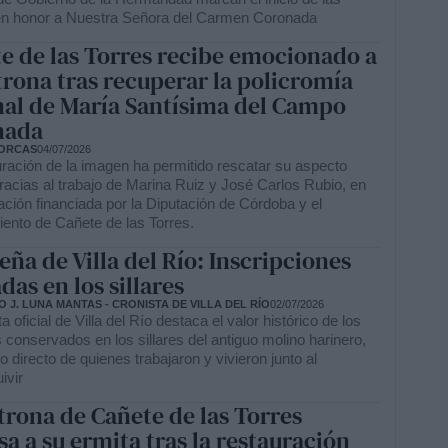
en honor a Nuestra Señora del Carmen Coronada
e de las Torres recibe emocionado a
trona tras recuperar la policromía
nal de María Santísima del Campo
nada
ORCAS
04/07/2026
uración de la imagen ha permitido rescatar su aspecto
gracias al trabajo de Marina Ruiz y José Carlos Rubio, en
ción financiada por la Diputación de Córdoba y el
ento de Cañete de las Torres.
eña de Villa del Río: Inscripciones
das en los sillares
 J. LUNA MANTAS - CRONISTA DE VILLA DEL RÍO
02/07/2026
ta oficial de Villa del Río destaca el valor histórico de los
conservados en los sillares del antiguo molino harinero,
o directo de quienes trabajaron y vivieron junto al
ivir
trona de Cañete de las Torres
sa a su ermita tras la restauración