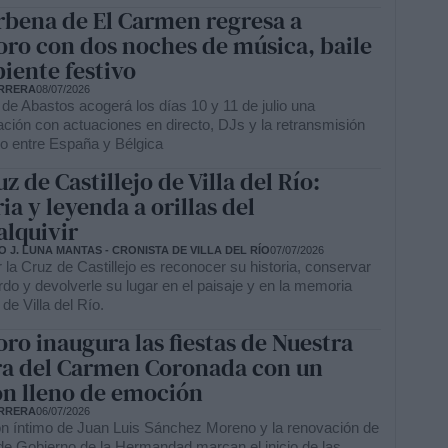
rbena de El Carmen regresa a
ro con dos noches de música, baile
iente festivo
RRERA
08/07/2026
de Abastos acogerá los días 10 y 11 de julio una
ción con actuaciones en directo, DJs y la retransmisión
do entre España y Bélgica
z de Castillejo de Villa del Río:
ia y leyenda a orillas del
lquivir
 J. LUNA MANTAS - CRONISTA DE VILLA DEL RÍO
07/07/2026
 la Cruz de Castillejo es reconocer su historia, conservar
do y devolverle su lugar en el paisaje y en la memoria
 de Villa del Río.
ro inaugura las fiestas de Nuestra
a del Carmen Coronada con un
n lleno de emoción
RRERA
06/07/2026
n íntimo de Juan Luis Sánchez Moreno y la renovación de
 de Gobierno de la Hermandad marcan el inicio de las