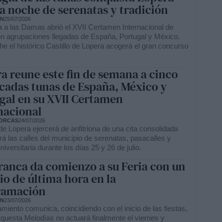
a noche de serenatas y tradición
ÓN
25/07/2026
 a las Damas abrió el XVII Certamen Internacional de
n agrupaciones llegadas de España, Portugal y México.
e el histórico Castillo de Lopera acogerá el gran concurso
a reune este fin de semana a cinco
cadas tunas de España, México y
gal en su XVII Certamen
nacional
ORCAS
24/07/2026
e Lopera ejercerá de anfitriona de una cita consolidada
rá las calles del municipio de serenatas, pasacalles y
iversitaria durante los días 25 y 26 de julio.
franca da comienzo a su Feria con un
o de última hora en la
ramación
ÓN
23/07/2026
miento comunica, coincidiendo con el inicio de las fiestas,
rquesta Melodías no actuará finalmente el viernes y