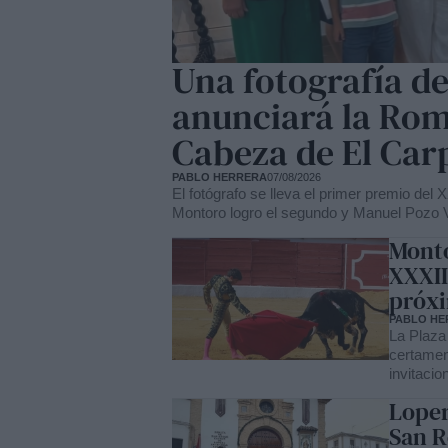
Una fotografía d
anunciará la Rome
Cabeza de El Car
PABLO HERRERA
07/08/2026
El fotógrafo se lleva el primer premio de
Montoro logro el segundo y Manuel Pozo Vi
Monto
XXXII
próxi
PABLO HE
La Plaza
certamen
invitaci
Loper
San R