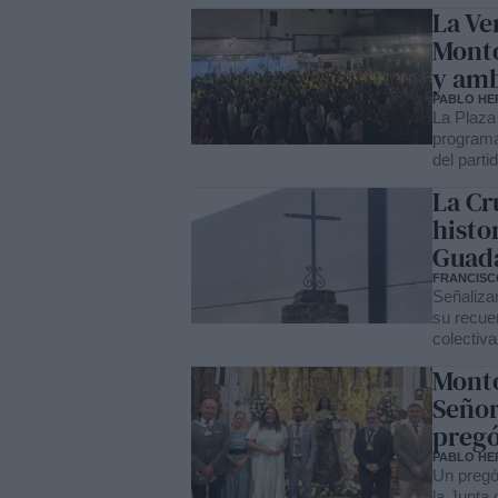
La Ve
Monto
y amb
PABLO HE
La Plaza 
programa
del parti
La Cru
histor
Guada
FRANCISCO
Señalizar
su recuer
colectiva
Monto
Señor
pregó
PABLO HE
Un pregó
la Junta