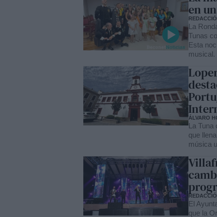
en un
REDACCI
La Ronda
Tunas co
Esta noch
musical.
Loper
desta
Portu
Inter
ÁLVARO H
La Tuna d
que llena
música un
Villa
cambi
prog
REDACCI
El Ayunta
que la O