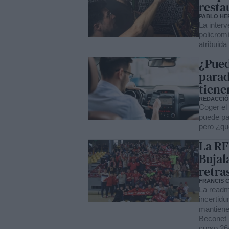
resta
PABLO HE
La interv
policromí
atribuid
¿Pued
parad
tiene
REDACCI
Coger el 
puede pa
pero ¿qu
La RF
Bujal
retra
FRANCIS 
La readm
incertid
mantienen
Beconet 
curso 26