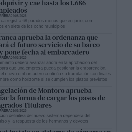
lquivir y cae hasta los 1.686
mpleados
RRERA
04/08/2026
ca registra 68 parados menos que en junio, con
s en siete de los ocho municipios
franca aprueba la ordenanza que
ará el futuro servicio de su barco
 y pone fecha al embarcadero
RRERA
04/08/2026
amiento deberá avanzar ahora en la aprobación del
 para que una empresa pueda gestionar la embarcación,
 el nuevo embarcadero continúa su tramitación con finales
mbre como horizonte si se cumplen los plazos previstos
agelación de Montoro aprueba
ar la forma de cargar los pasos de
agrados Titulares
RRERA
03/08/2026
ción definitiva del nuevo sistema dependerá del
so y la respuesta de los hermanos y devotos