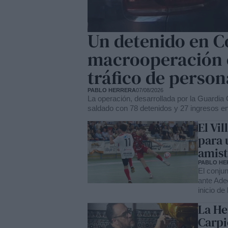
Un detenido en C
macrooperación 
tráfico de person
PABLO HERRERA
07/08/2026
La operación, desarrollada por la Guardia 
saldado con 78 detenidos y 27 ingresos en 
El Vil
para 
amist
PABLO HE
El conjun
ante Ade
inicio de
La He
Carpi