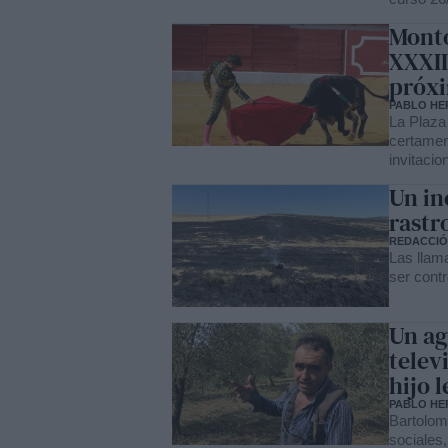
Monto
XXXII
próxi
PABLO HE
La Plaza
certamen
invitaci
Un in
rastr
REDACCI
Las llam
ser cont
Un ag
telev
hijo 
PABLO HE
Bartolom
sociales,