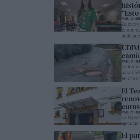
histó
“Esto
PABLO HE
La joven
temporada
andaluce
UDIM 
camin
PABLO HE
La forma
para La E
en otras 
El Te
renov
euros
PABLO HE
La Diputa
ejecución
El pa