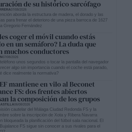
uración de su histórico sarcófago
RRERA
07/08/2026
ención aborda la estructura de madera, el dorado y las
as para frenar el deterioro de una pieza barroca de 1627
a a Gregorio Fernández
es coger el móvil cuando estás
o en un semáforo? La duda que
n muchos conductores
ÓN
07/08/2026
teléfono unos segundos o tocar la pantalla del navegador
recer algo sin importancia cuando el coche está parado,
é dice realmente la normativa?
EF mantiene en vilo al Beconet
ance FS: dos frentes abiertos
san la composición de los grupos
CASTILLA
06/08/2026
isión cautelar del Málaga Ciudad Redonda FS y la
umbre sobre la inscripción de Xota y Ribera Navarra
 bloqueada la planificación del fútbol sala nacional. El
Bujalance FS sigue sin conocer a sus rivales para el
/27