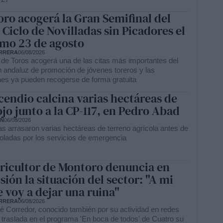
ro acogerá la Gran Semifinal del
 Ciclo de Novilladas sin Picadores el
mo 23 de agosto
RRERA
06/08/2026
 de Toros acogerá una de las citas más importantes del
 andaluz de promoción de jóvenes toreros y las
ones ya pueden recogerse de forma gratuita
cendio calcina varias hectáreas de
ojo junto a la CP-117, en Pedro Abad
ÓN
06/08/2026
as arrasaron varias hectáreas de terreno agrícola antes de
roladas por los servicios de emergencia
ricultor de Montoro denuncia en
isión la situación del sector: "A mi
le voy a dejar una ruina"
RRERA
06/08/2026
é Corredor, conocido también por su actividad en redes
 traslada en el programa 'En boca de todos' de Cuatro su