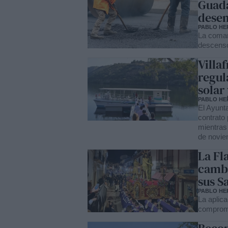
Guada
dese
PABLO HE
La comar
descenso
Villa
regul
solar
PABLO HE
El Ayunt
contrato
mientras
de novie
La Fl
cambi
sus S
PABLO HE
La aplica
compromi