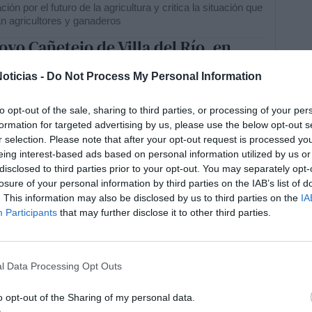
ión por el futuro de la agricultura y critica la situación que
an agricultores y ganaderos
royo Cañetejo de Villa del Río, en
jos de limpieza tras las
oticias -
Do Not Process My Personal Information
aciones de principios de año
RRERA
05/08/2026
erio de Transportes y la Confederación Hidrográfica del
to opt-out of the sale, sharing to third parties, or processing of your per
vir actúan en el cauce y en el entorno del puente de la A-
formation for targeted advertising by us, please use the below opt-out s
 solicitud del ayuntamiento
r selection. Please note that after your opt-out request is processed y
tal de 118 bandas y agrupaciones
eing interest-based ads based on personal information utilized by us or
disclosed to third parties prior to your opt-out. You may separately opt-
ales de Córdoba reciben las ayudas
losure of your personal information by third parties on the IAB’s list of
 Diputación
. This information may also be disclosed by us to third parties on the
IA
ÓN
05/08/2026
Participants
that may further disclose it to other third parties.
ución provincial reparte 550.000 euros entre las entidades
arias, con ayudas de hasta 5.000 euros para instrumentos,
s y material musical
rus del Nilo deja su primera víctima
l Data Processing Opt Outs
l en Andalucía: ¿qué recomienda la
o opt-out of the Sharing of my personal data.
 para evitar las picaduras?