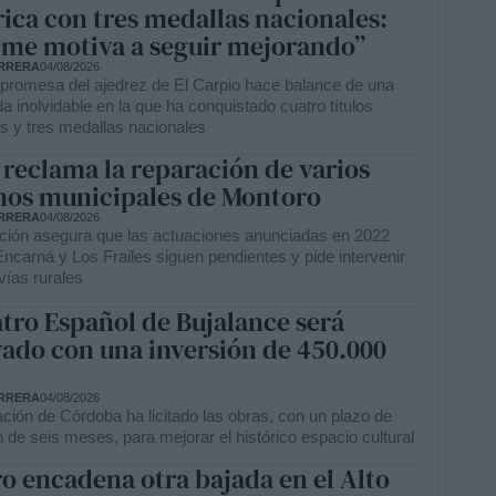
rica con tres medallas nacionales:
 me motiva a seguir mejorando”
RRERA
04/08/2026
 promesa del ajedrez de El Carpio hace balance de una
 inolvidable en la que ha conquistado cuatro títulos
s y tres medallas nacionales
reclama la reparación de varios
os municipales de Montoro
RRERA
04/08/2026
ción asegura que las actuaciones anunciadas en 2022
ncarná y Los Frailes siguen pendientes y pide intervenir
vías rurales
atro Español de Bujalance será
ado con una inversión de 450.000
RRERA
04/08/2026
ción de Córdoba ha licitado las obras, con un plazo de
 de seis meses, para mejorar el histórico espacio cultural
ro encadena otra bajada en el Alto