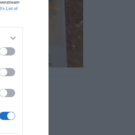
 downstream
B’s List of