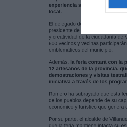
experiencia sensorial vinculada a
local.
El delegado de Desarrollo Económ
presidente de Iprodeco, Félix Rom
y creatividad de la ciudadanía de
800 vecinos y vecinas participará
emblemáticos del municipio.
Además,
la feria contará con la
12 artesanos de la provincia, qu
demostraciones y visitas teatral
iniciativa a través de los prog
Romero ha subrayado que esta feri
de los pueblos depende de su capa
económico y turístico que genera e
Por su parte, el alcalde de Villan
que la feria mantiene intacta su e