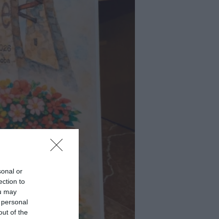
sonal or
ection to
ou may
 personal
out of the