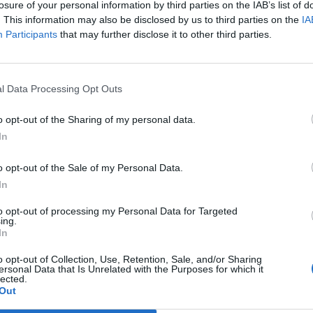
losure of your personal information by third parties on the IAB’s list of
. This information may also be disclosed by us to third parties on the
IA
Participants
that may further disclose it to other third parties.
l Data Processing Opt Outs
o opt-out of the Sharing of my personal data.
In
de Villanueva del Duque en la Diputación de Córdoba.
o opt-out of the Sale of my Personal Data.
In
to opt-out of processing my Personal Data for Targeted
la Diputación de Córdoba, ha acogido la
ing.
Turismo Rural de Villanueva del Duque
, una
In
ías 11, 12, 13 y 14 de junio
con el apoyo del
o opt-out of Collection, Use, Retention, Sale, and/or Sharing
 Económico (Iprodeco).
ersonal Data that Is Unrelated with the Purposes for which it
lected.
Out
 el lema ‘El jardín del duque’, una temática con
es busca ofrecer a vecinos y visitantes una