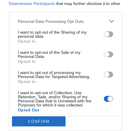
Downstream Participants
that may further disclose it to other
third parties.
Personal Data Processing Opt Outs
I want to opt-out of the Sharing of my
Entre las principales inversiones figuran los
3,49 millones de
personal data.
euros
destinados al Programa de Fomento del Empleo Agrario
Opted In
(PFEA),
1,16 millones de euros
para proyectos de energías
renovables y cerca de
600.000 euros
concedidos a través del
I want to opt-out of the Sale of my
Centro para el Desarrollo Tecnológico y la Innovación (CDTI)
Personal Data.
Opted In
para iniciativas de innovación empresarial.
I want to opt-out of processing my
Personal Data for Targeted Advertising.
Opted In
I want to opt-out of Collection, Use,
Retention, Sale, and/or Sharing of my
Personal Data that Is Unrelated with the
Purposes for which it was collected.
Opted Out
CONFIRM