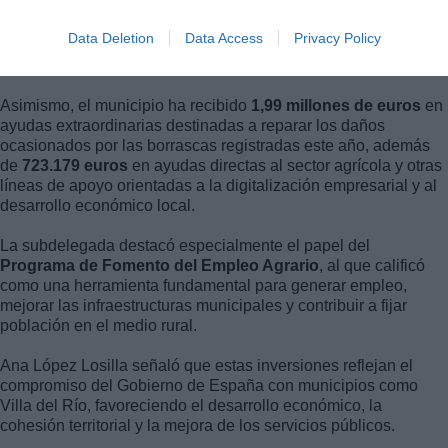
Data Deletion
Data Access
Privacy Policy
Ana López Losilla en la visita a Villa del Río -
Asimismo, el municipio ha recibido
1,99 millones de euros
en
ayudas extraordinarias destinadas a reparar los daños
ocasionados por las borrascas registradas este año, además
de
723.179 euros
en ayudas directas al sector agrícola y otras
líneas de apoyo orientadas a la digitalización empresarial y al
desarrollo económico local.
La subdelegada destacó especialmente el papel del
Programa de Fomento del Empleo Agrario
, al que calificó
como una herramienta fundamental para generar empleo,
mejorar las infraestructuras municipales y contribuir a fijar
población en el medio rural.
Ana López Losilla señaló que estas inversiones reflejan el
compromiso del Gobierno de España con municipios como
Villa del Río, favoreciendo el desarrollo económico, la
cohesión territorial y la mejora de los servicios públicos.