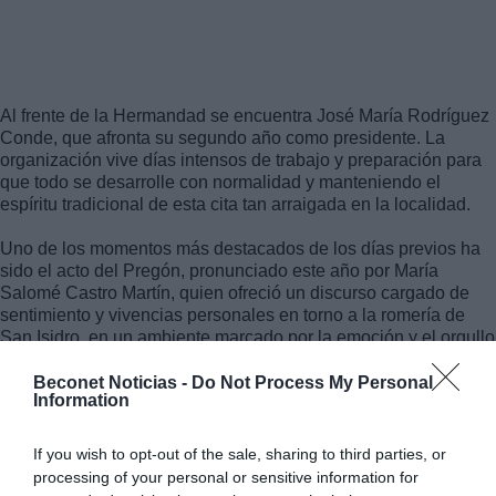
Al frente de la Hermandad se encuentra José María Rodríguez
Conde, que afronta su segundo año como presidente. La
organización vive días intensos de trabajo y preparación para
que todo se desarrolle con normalidad y manteniendo el
espíritu tradicional de esta cita tan arraigada en la localidad.
Uno de los momentos más destacados de los días previos ha
sido el acto del Pregón, pronunciado este año por María
Salomé Castro Martín, quien ofreció un discurso cargado de
sentimiento y vivencias personales en torno a la romería de
San Isidro, en un ambiente marcado por la emoción y el orgullo
romero.
Beconet Noticias -
Do Not Process My Personal
Information
If you wish to opt-out of the sale, sharing to third parties, or
processing of your personal or sensitive information for