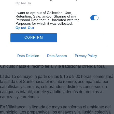
Opted In
I want to opt-out of Collection, Use,
Retention, Sale, and/or Sharing of my
Personal Data that Is Unrelated with the
En este mismo acto se produjo una novedad significativa: por
Purposes for which it was collected.
primera vez se nombraron los Romeros de Honor, distinción
Opted Out
que ha recaído en el matrimonio formado por Fernando y
Rafalita, reconociendo así su trayectoria, compromiso y
CONFIRM
vinculación con la romería de Villafranca.
La programación continúa con el triduo en honor a San Isidro
Data Deletion
Data Access
Privacy Policy
del 12 al 14 de mayo en la Parroquia de Santa Marina, el
nombramiento del hermano mayor, la procesión de San Isidro
Chiquito hasta el recinto ferial y la tradicional ofrenda floral.
El día 15 de mayo, a partir de las 9:15 o 9:30 horas, comenzará
la salida del Santo hacia el recinto romero, acompañada por
caballistas y carrozas, celebrándose distintos concursos en
categorías infantil, cadete y adulto, además de premios a
carrozas y carretones.
En Villafranca, la llegada de mayo transforma el ambiente del
municipio. Los preparativos, los ensayos y la ilusión colectiva