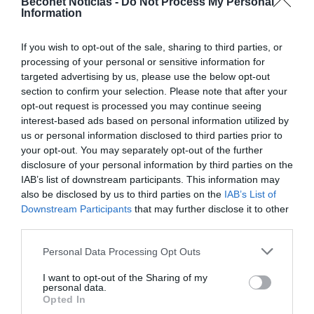
Beconet Noticias -
Do Not Process My Personal
Information
If you wish to opt-out of the sale, sharing to third parties, or
processing of your personal or sensitive information for
targeted advertising by us, please use the below opt-out
section to confirm your selection. Please note that after your
opt-out request is processed you may continue seeing
interest-based ads based on personal information utilized by
Estos fraudes suelen seguir un patrón muy parecido. El
us or personal information disclosed to third parties prior to
mensaje intenta generar alarma, urgencia o confusión para
your opt-out. You may separately opt-out of the further
que la víctima actúe rápido sin comprobar nada. A menudo el
disclosure of your personal information by third parties on the
texto incluye faltas de ortografía, enlaces acortados, números
IAB’s list of downstream participants. This information may
desconocidos o un tono excesivamente imperativo que
also be disclosed by us to third parties on the
IAB’s List of
pretende forzar una reacción inmediata.
Downstream Participants
that may further disclose it to other
third parties.
Aunque algunos mensajes aparenten proceder de bancos
conocidos, no dejan de ser intentos de estafa. Las entidades
Personal Data Processing Opt Outs
financieras no solicitan datos sensibles mediante SMS ni
piden resolver incidencias llamando a teléfonos extraños.
I want to opt-out of the Sharing of my
Cuando una comunicación es auténtica, el cliente debe poder
personal data.
verificarla por canales oficiales y seguros.
Opted In