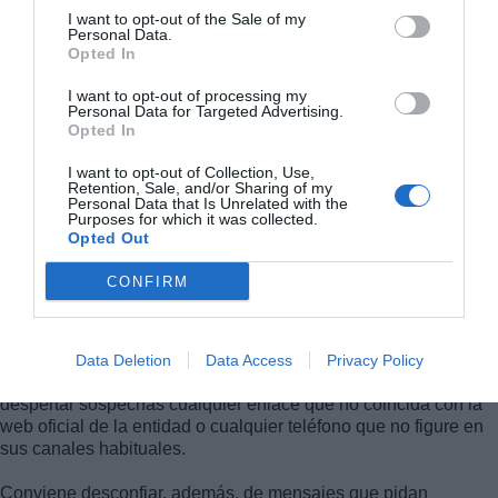
I want to opt-out of the Sale of my
Personal Data.
Opted In
I want to opt-out of processing my
Personal Data for Targeted Advertising.
Opted In
I want to opt-out of Collection, Use,
Retention, Sale, and/or Sharing of my
Personal Data that Is Unrelated with the
Estafa por SMS haciéndose pasar por Correos -
Purposes for which it was collected.
Opted Out
Señales de alerta
CONFIRM
Hay varias pistas que ayudan a identificar un mensaje
fraudulento. Una de las más claras es la urgencia artificial, con
expresiones como “actúe de inmediato”, “su cuenta será
Data Deletion
Data Access
Privacy Policy
bloqueada” o “verifique ahora su identidad”. También debe
despertar sospechas cualquier enlace que no coincida con la
web oficial de la entidad o cualquier teléfono que no figure en
sus canales habituales.
Conviene desconfiar, además, de mensajes que pidan