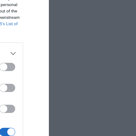
 personal
out of the
 downstream
B’s List of