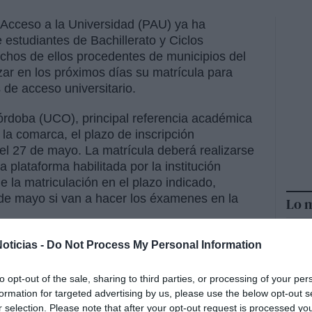
 Acceso a la Universidad (PAU) ya ha
estudiantes de Bachillerato y Ciclos
chos de ellos procedentes de municipios del
zar en los próximos días su matrícula para
de acceso universitario.
órdoba (UCO), principal referencia académica
la comarca, el plazo de inscripción
el 27 de mayo. La matrícula deberá realizarse
 plataforma habilitada por la institución
e la matriculación en el plazo indicado,
de mayo si van a hacer los éxamenes en la
Lo m
 se celebrará los días 2, 3 y 4 de junio,
oticias -
Do Not Process My Personal Information
á lugar entre el 30 de junio y el 2 de julio,
la Comisión Coordinadora Interuniversitaria de
to opt-out of the sale, sharing to third parties, or processing of your per
formation for targeted advertising by us, please use the below opt-out s
r selection. Please note that after your opt-out request is processed y