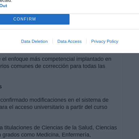
lected.
Out
nibles
CONFIRM
n el portal del Distrito Único Andaluz (DUA)
eriores y documentos de orientación de cada
ente útil de cara a la preparación final de la
Data Deletion
Data Access
Privacy Policy
 el enfoque más competencial implantado en
terios comunes de corrección para todas las
s
confirmado modificaciones en el sistema de
a el acceso universitario a partir del curso
 titulaciones de Ciencias de la Salud, Ciencias
En grados como Medicina, Enfermería,