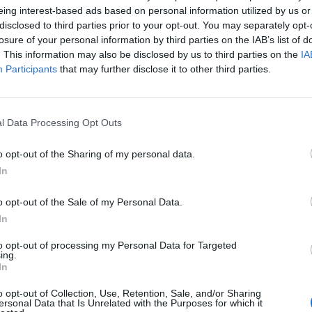
eing interest-based ads based on personal information utilized by us or
disclosed to third parties prior to your opt-out. You may separately opt-
o previo en el campus virtual de la universidad,
losure of your personal information by third parties on the IAB’s list of
. This information may also be disclosed by us to third parties on the
IA
nciales necesarias antes de formalizar la
Participants
that may further disclose it to other third parties.
ente, el alumnado deberá seleccionar las
rá y abonar las tasas correspondientes.
rato que se presentan por primera vez deberán
l Data Processing Opt Outs
as cuatro materias de la Fase de Acceso,
s Formativos o quienes quieran subir nota
o opt-out of the Sharing of my personal data.
la Fase de Admisión.
In
 formulario solicita información de contacto y
o opt-out of the Sale of my Personal Data.
el pago de tasas para familias numerosas,
In
mas de violencia de género o terrorismo.
iones específicas para estudiantes con
to opt-out of processing my Personal Data for Targeted
ing.
In
nte online mediante tarjeta bancaria, sin
o opt-out of Collection, Use, Retention, Sale, and/or Sharing
ersonal Data that Is Unrelated with the Purposes for which it
una entidad financiera.