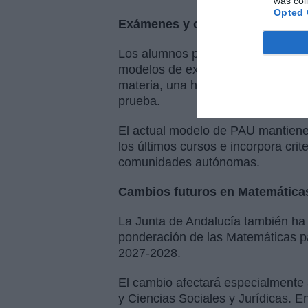
was col
Opted 
Exámenes y orientaciones dispo
Los alumnos pueden consultar ya e
modelos de exámenes de años ant
materia, una herramienta especialm
prueba.
El actual modelo de PAU mantiene
los últimos cursos e incorpora cri
comunidades autónomas.
Cambios futuros en Matemática
La Junta de Andalucía también ha 
ponderación de las Matemáticas par
2027-2028.
El cambio afectará especialmente a
y Ciencias Sociales y Jurídicas. 