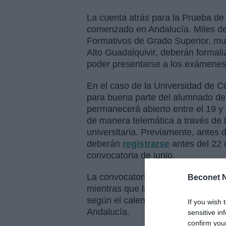
La cuenta atrás para la Prueba de
comenzado en Andalucía. Miles de 
Formativos de Grado Superior, mu
Alto Guadalquivir, deberán formali
poder presentarse a los exámenes 
En el caso de la Universidad de C
para buena parte del alumnado de 
permanecerá abierto entre el 19 y 
de manera telemática a través de la
universitaria. Previamente, antes d
deberán
registrarse
antes del 22 
convocatoria de junio.
La convocatoria ordinaria de la PAU
Beconet N
mientras que la extraordinaria tendr
según el calendario aprobado por 
If you wish 
Andalucía.
sensitive in
confirm you