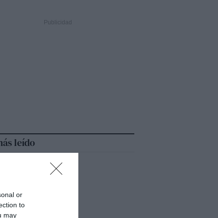
ás leído
sonal or
ection to
ou may