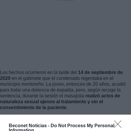
Los hechos ocurrieron en la tarde del
14 de septiembre de
2020
en el gabinete que el condenado regentaba en el
municipio montoreño. La joven, entonces de 20 años, acudió
para tratar una dolencia de espalda, pero, según recoge la
sentencia, durante la sesión el masajista
realizó actos de
naturaleza sexual ajenos al tratamiento y sin el
consentimiento de la paciente
.
La resolución judicial considera probado que el acusado
descubrió partes íntimas del cuerpo de la mujer y llevó a
Beconet Noticias -
Do Not Process My Personal
Information
cabo tocamientos de carácter sexual
, aprovechando que