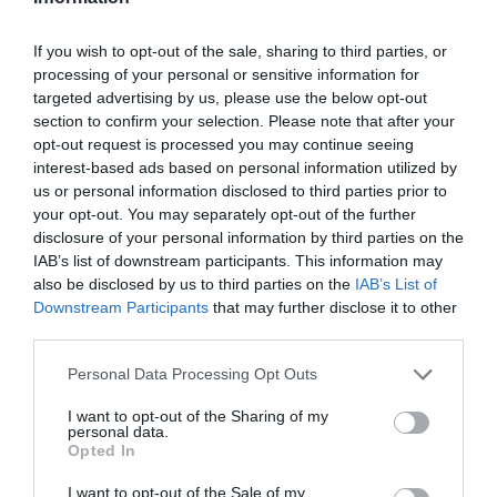
esta se encontraba tumbada en la camilla. La situación finalizó
cuando intentó que la víctima mantuviera contacto físico con él,
If you wish to opt-out of the sale, sharing to third parties, or
momento en el que ella reaccionó retirando la mano.
processing of your personal or sensitive information for
targeted advertising by us, please use the below opt-out
section to confirm your selection. Please note that after your
opt-out request is processed you may continue seeing
interest-based ads based on personal information utilized by
us or personal information disclosed to third parties prior to
your opt-out. You may separately opt-out of the further
disclosure of your personal information by third parties on the
IAB’s list of downstream participants. This information may
also be disclosed by us to third parties on the
IAB’s List of
Downstream Participants
that may further disclose it to other
third parties.
Personal Data Processing Opt Outs
I want to opt-out of the Sharing of my
personal data.
Opted In
I want to opt-out of the Sale of my