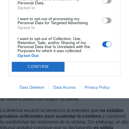
Personal Data.
Opted In
I want to opt-out of processing my
Personal Data for Targeted Advertising.
Opted In
I want to opt-out of Collection, Use,
Retention, Sale, and/or Sharing of my
Personal Data that Is Unrelated with the
Purposes for which it was collected.
Opted Out
CONFIRM
Uno de los aspectos que destaca el TSJA es que
la
denunciante sufrió un estado de bloqueo e incredulidad
,
Data Deletion
Data Access
Privacy Policy
ya que conocía al acusado desde tiempo atrás por vínculos
familiares y había acudido anteriormente a su consulta sin que
se hubiera producido ningún incidente.
La defensa recurrió la sentencia al entender que
no existían
pruebas suficientes para sustentar la condena
y cuestionó
la credibilidad del testimonio de la víctima. Sin embargo, el alto
tribunal andaluz concluye que su declaración
es sólida