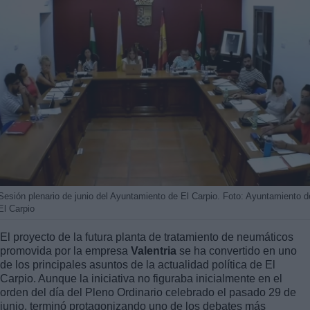
Sesión plenario de junio del Ayuntamiento de El Carpio. Foto: Ayuntamiento d
El Carpio
El proyecto de la futura planta de tratamiento de neumáticos
promovida por la empresa
Valentria
se ha convertido en uno
de los principales asuntos de la actualidad política de El
Carpio. Aunque la iniciativa no figuraba inicialmente en el
orden del día del Pleno Ordinario celebrado el pasado 29 de
junio, terminó protagonizando uno de los debates más