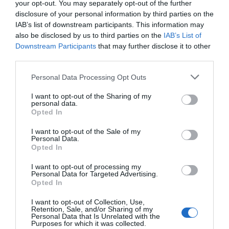
Según expuso el grupo proponente, las respuestas facilitadas
your opt-out. You may separately opt-out of the further
hasta el momento por el equipo de gobierno en anteriores
disclosure of your personal information by third parties on the
sesiones plenarias no habían permitido aclarar todas las
IAB’s list of downstream participants. This information may
dudas existentes, motivo por el que solicitaron una
also be disclosed by us to third parties on the
IAB’s List of
comparecencia específica contemplada en el Reglamento
Downstream Participants
that may further disclose it to other
Orgánico Municipal.
third parties.
Personal Data Processing Opt Outs
I want to opt-out of the Sharing of my
personal data.
Opted In
I want to opt-out of the Sale of my
Personal Data.
Opted In
I want to opt-out of processing my
Personal Data for Targeted Advertising.
Opted In
I want to opt-out of Collection, Use,
Ayuntamiento, Diputación y Valentria presentando el proyecto -
Retention, Sale, and/or Sharing of my
Personal Data that Is Unrelated with the
Purposes for which it was collected.
Uno de los aspectos más destacados de la sesión fue el