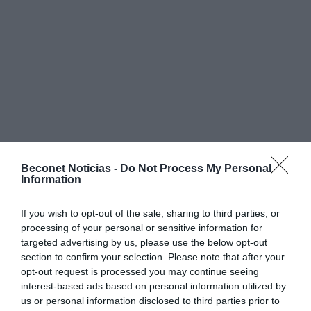
Beconet Noticias -
Do Not Process My Personal
Information
Durante el debate, el portavoz del grupo IU,
Francisco
If you wish to opt-out of the sale, sharing to third parties, or
Sánchez
, defendió que un proyecto de estas características
processing of your personal or sensitive information for
debe desarrollarse con la máxima transparencia institucional,
targeted advertising by us, please use the below opt-out
permitiendo que tanto la Corporación como la ciudadanía
section to confirm your selection. Please note that after your
conozcan el estado de la tramitación, las autorizaciones
opt-out request is processed you may continue seeing
necesarias, las medidas previstas y las posibles afecciones
derivadas de su implantación.
interest-based ads based on personal information utilized by
us or personal information disclosed to third parties prior to