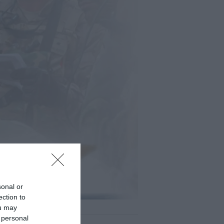
sonal or
ection to
ou may
 personal