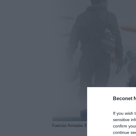
Beconet N
If you wish 
sensitive in
Fuerzas Armadas Españolas. Foto: Archivo
confirm you
continue se