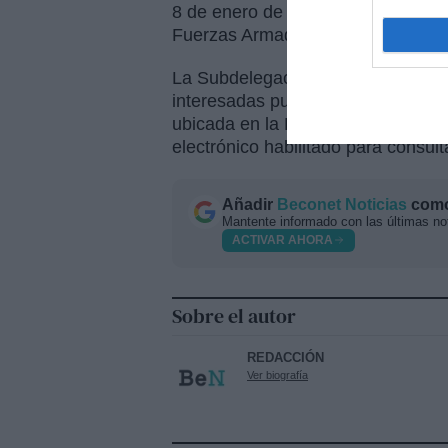
8 de enero de 2026. En el primer c
Fuerzas Armadas 180 aspirantes p
La Subdelegación de Defensa en 
interesadas pueden obtener inform
ubicada en la Plaza Ramón y Cajal
electrónico habilitado para consult
Añadir
Beconet Noticias
como 
Mantente informado con las últimas not
ACTIVAR AHORA
Sobre el autor
REDACCIÓN
Ver biografía