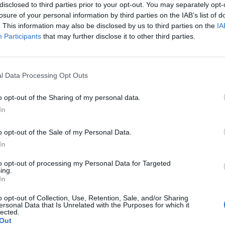
disclosed to third parties prior to your opt-out. You may separately opt-
losure of your personal information by third parties on the IAB’s list of
do el segundo ciclo de la convocatoria de 2026
. This information may also be disclosed by us to third parties on the
IA
 y Marinería de las Fuerzas Armadas, con
una
Participants
that may further disclose it to other third parties.
ibuidas entre el Ejército de Tierra, la Armada y el
ación de Defensa en Córdoba, de las plazas
l Data Processing Opt Outs
unidades ubicadas en Andalucía. En
el Ejército de Tierra, 429 para la Armada y
o opt-out of the Sharing of my personal data.
 Espacio.
In
plazas estarán destinadas a unidades situadas
o opt-out of the Sale of my Personal Data.
Lo m
In
o de solicitud el pasado 1 de junio y
to opt-out of processing my Personal Data for Targeted
ing.
óximo 12 de julio de 2026
. Las personas
In
previa a través de la Sede Electrónica Central
o opt-out of Collection, Use, Retention, Sale, and/or Sharing
ersonal Data that Is Unrelated with the Purposes for which it
lected.
l Boletín Oficial del Estado número 7, de fecha
Out