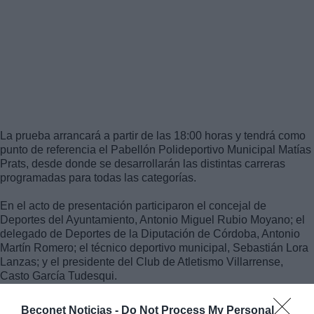
La prueba arrancará a partir de las 18:00 horas y tendrá como
punto de referencia el Pabellón Polideportivo Municipal Matías
Prats, desde donde se desarrollarán las distintas carreras
programadas para todas las categorías.
En el acto de presentación participaron el concejal de
Deportes del Ayuntamiento, Antonio Miguel Rubio Moyano; el
delegado de Deportes de la Diputación de Córdoba, Antonio
Martín Romero; el técnico deportivo municipal, Sebastián Lora
Lanzas; y el presidente del Club de Atletismo Villarrense,
Casto García Tudesqui.
Beconet Noticias -
Do Not Process My Personal