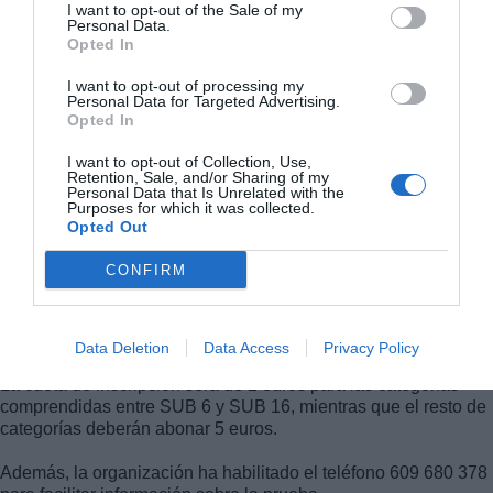
I want to opt-out of the Sale of my
Personal Data.
Opted In
I want to opt-out of processing my
Personal Data for Targeted Advertising.
Opted In
I want to opt-out of Collection, Use,
Durante la presentación, los representantes institucionales
Retention, Sale, and/or Sharing of my
destacaron el compromiso del Ayuntamiento y de la Diputación
Personal Data that Is Unrelated with the
con el deporte popular y la promoción de hábitos de vida
Purposes for which it was collected.
Opted Out
saludables a través de este tipo de eventos deportivos.
CONFIRM
Inscripciones y categorías
Las inscripciones ya se encuentran abiertas a través de la web
Masatletismo.
Data Deletion
Data Access
Privacy Policy
La cuota de inscripción será de 2 euros para las categorías
comprendidas entre SUB 6 y SUB 16, mientras que el resto de
categorías deberán abonar 5 euros.
Además, la organización ha habilitado el teléfono 609 680 378