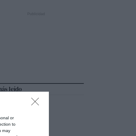
ás leído
sonal or
ection to
ou may