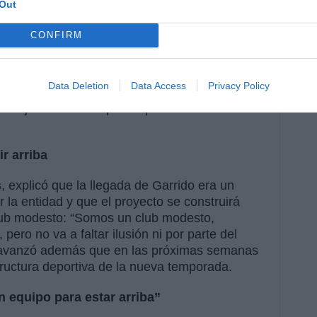
Out
a y el llamamiento a la afición: “Hemos
nfraestructura, y creo que vamos a dar un salto.
CONFIRM
quipo”. Pérez anunció además que
José
la entidad, estará en un segundo plano
argo, al que definió como una figura clave del
Data Deletion
Data Access
Privacy Policy
e club, será presidente vitalicio mientras viva”.
 objetivo volver a pelear por la zona alta de la
r arriba
s
, explicó que la llegada de Garrido era un
 la entidad y que el proyecto se construirá
club modesto: “Somos un club modesto,
ero no va a faltar ilusión ni por parte del
as avanzó además que en las próximas semanas
estructura deportiva de la nueva temporada.
 equipo para estar arriba”