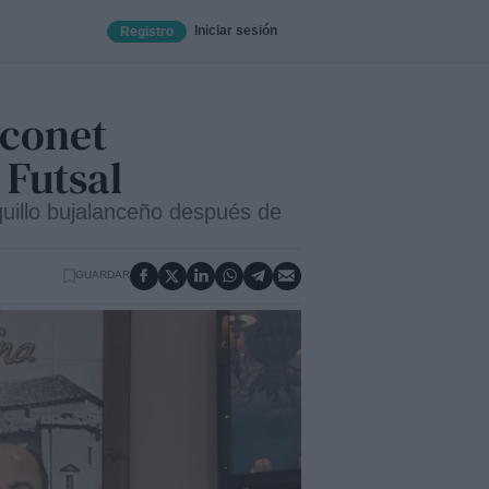
Iniciar sesión
Registro
econet
 Futsal
quillo bujalanceño después de
GUARDAR