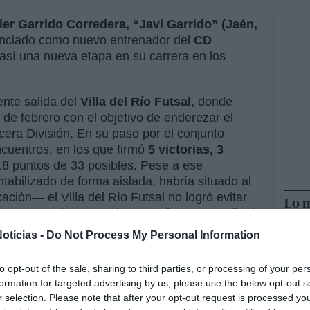
ier Garrido Corredera, “Javi Garrido” (Jaén,
unciado como nuevo entrenador del
CD
o así una nueva etapa en su carrera en los
ente salida del
Villa del Río Futsal
, donde
de febrero con el objetivo de enderezar el
cera División. En su paso por el conjunto
encuentros, en los que firmó
5 victorias, 3
8 puntos de 33 posibles. Pese a ese
abilizado de forma aislada, habría situado al
cación— el Villa del Río Futsal no logró evitar
Lo m
arrastres de categorías superiores en un final
oticias -
Do Not Process My Personal Information
semana anterior, el club villarrense agradeció
to opt-out of the sale, sharing to third parties, or processing of your per
 y dedicación”, destacando su profesionalidad y
formation for targeted advertising by us, please use the below opt-out s
s vinculaciones:
“Esta siempre será tu casa”
,
r selection. Please note that after your opt-out request is processed y