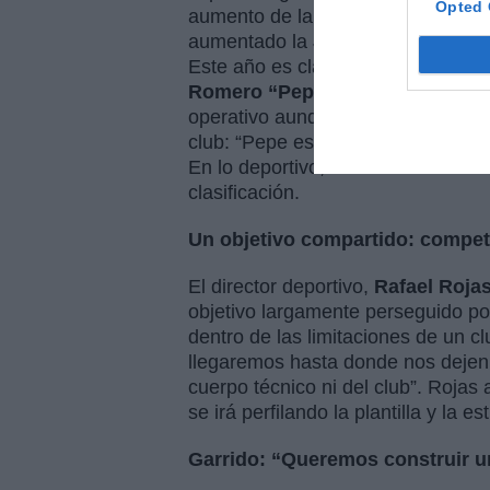
Opted 
aumento de la implicación directiv
aumentado la Junta Directiva, la i
Este año es clave para nuestro e
Romero “Pepito”
, presidente de 
operativo aunque manteniendo su c
club: “Pepe es el alma mater de est
En lo deportivo, el club marca como
clasificación.
Un objetivo compartido: competi
El director deportivo,
Rafael Roja
objetivo largamente perseguido por
dentro de las limitaciones de un 
llegaremos hasta donde nos dejen, p
cuerpo técnico ni del club”. Roj
se irá perfilando la plantilla y la 
Garrido: “Queremos construir un