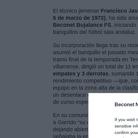
El técnico jienense
Francisco Jav
6 de marzo de 1972)
, ha sido an
Beconet Bujalance FS
, iniciand
banquillos del fútbol sala andaluz.
Su incorporación llega tras su reci
asumió el banquillo el pasado mes 
tramo final de la temporada en Ter
villarrense, dirigió un total de 11 
empates y 3 derrotas
, sumando 1
rendimiento competitivo —que, cont
equipo en la zona alta de la clasifi
un desenlace condicionado por los 
de curso especialmente complejo.
Beconet N
En su comunicado de despedida la 
If you wish 
a Garrido “su compromiso, trabajo
sensitive in
dejando abierta la puerta a futura
confirm you
señalaba la entidad.