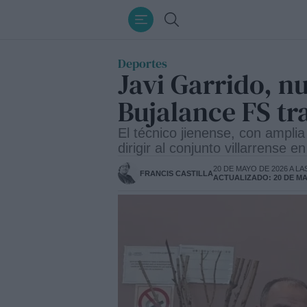
Ir
Buscar
al
contenido
Deportes
Javi Garrido, n
Bujalance FS tra
El técnico jienense, con ampli
dirigir al conjunto villarrense 
20 DE MAYO DE 2026 A LA
FRANCIS CASTILLA
ACTUALIZADO: 20 DE MAY