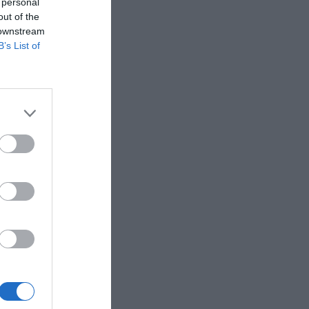
 personal
out of the
 downstream
B’s List of