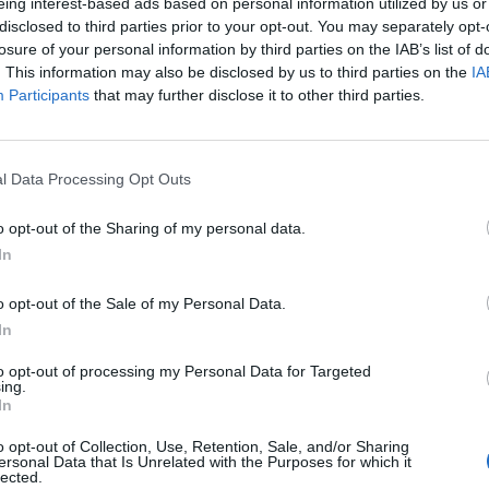
eing interest-based ads based on personal information utilized by us or
disclosed to third parties prior to your opt-out. You may separately opt-
ala nacional
losure of your personal information by third parties on the IAB’s list of
. This information may also be disclosed by us to third parties on the
IA
Beconet Bujalance FS supone la incorporación
Participants
that may further disclose it to other third parties.
de alto nivel en el fútbol sala español. Como
 una década en
División de Honor y División
n palmarés destacado con
tres Campeonatos
l Data Processing Opt Outs
iples títulos de liga y ascensos
.
o opt-out of the Sharing of my personal data.
ectos en
Segunda División, Segunda B y
In
 categoría, títulos de liga y clasificaciones para
ocimientos individuales como mejor entrenador
o opt-out of the Sale of my Personal Data.
ado por clubes como Jaén Paraíso Interior B,
In
 de ejercer como seleccionador provincial en
to opt-out of processing my Personal Data for Targeted
ing.
In
erzo de la estructura del club
o opt-out of Collection, Use, Retention, Sale, and/or Sharing
esidente del club,
Miguel Pérez
, destacó el
ersonal Data that Is Unrelated with the Purposes for which it
lected.
d de cara a la nueva temporada, subrayando el