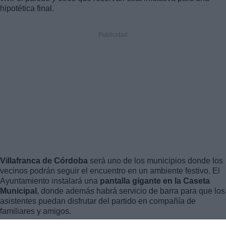
hipotética final.
Villafranca de Córdoba
será uno de los municipios donde los
vecinos podrán seguir el encuentro en un ambiente festivo. El
Ayuntamiento instalará una
pantalla gigante en la Caseta
Municipal
, donde además habrá servicio de barra para que los
asistentes puedan disfrutar del partido en compañía de
familiares y amigos.