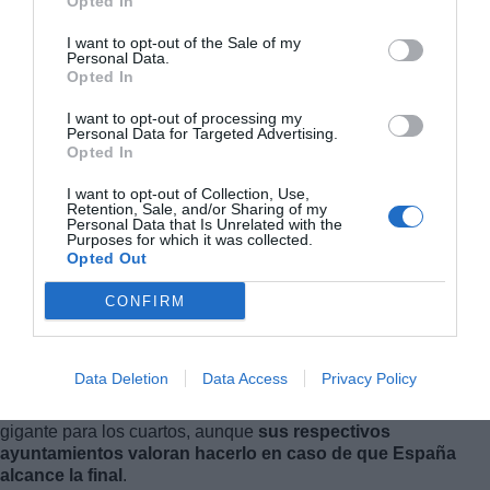
Opted In
I want to opt-out of the Sale of my
Personal Data.
Opted In
I want to opt-out of processing my
Personal Data for Targeted Advertising.
Opted In
I want to opt-out of Collection, Use,
Retention, Sale, and/or Sharing of my
Personal Data that Is Unrelated with the
Purposes for which it was collected.
Opted Out
CONFIRM
El Carpio
aún está estudiando las posibilidades de cara a este
Data Deletion
Data Access
Privacy Policy
encuentro y a los posibles siguientes. Por su parte,
Bujalance
,
Cañete de las Torres
y
Adamuz
no instalarán pantalla
gigante para los cuartos, aunque
sus respectivos
ayuntamientos valoran hacerlo en caso de que España
alcance la final
.