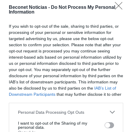
En
Montoro
, el partido también podrá seguirse en un espacio
Beconet Noticias -
Do Not Process My Personal
público aprovechando la celebración de la
Velada de El
Information
Carmen
, donde está prevista la proyección del encuentro,
aunque no en pantalla de grandes dimensiones. Además, el
If you wish to opt-out of the sale, sharing to third parties, or
Consistorio ha señalado que, si España consigue el pase a la
final,
estudiará la instalación de una pantalla gigante
para
processing of your personal or sensitive information for
que toda la ciudadanía pueda disfrutar de una cita histórica.
targeted advertising by us, please use the below opt-out
section to confirm your selection. Please note that after your
opt-out request is processed you may continue seeing
interest-based ads based on personal information utilized by
us or personal information disclosed to third parties prior to
your opt-out. You may separately opt-out of the further
disclosure of your personal information by third parties on the
IAB’s list of downstream participants. This information may
also be disclosed by us to third parties on the
IAB’s List of
Downstream Participants
that may further disclose it to other
third parties.
Personal Data Processing Opt Outs
I want to opt-out of the Sharing of my
personal data.