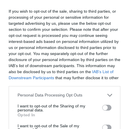
sobresaliente.
If you wish to opt-out of the sale, sharing to third parties, or
En Los Álamos de Adamuz, a las 18:30, el Avejoe C.D.
processing of your personal or sensitive information for
afronta un partido vital en la pelea por el ascenso frente al
targeted advertising by us, please use the below opt-out
C.D. Murianense.
Tras la dolorosa derrota de la pasada
section to confirm your selection. Please note that after your
jornada, el Avejoe ha visto cómo el Montoreño se escapaba a
opt-out request is processed you may continue seeing
cinco puntos y cómo La Descarga C.D. se ha colocado a solo
interest-based ads based on personal information utilized by
dos. Por ello, ganar es prácticamente obligatorio para seguir
us or personal information disclosed to third parties prior to
dependiendo de sí mismo en la lucha por las plazas de
ascenso y, además, retrasar el posible alirón del líder. Los de
your opt-out. You may separately opt-out of the further
Adamuz saben que una victoria les permitiría incluso llegar a
disclosure of your personal information by third parties on the
la próxima jornada con opciones de certificar matemáticamente
IAB’s list of downstream participants. This information may
el ascenso, por lo que el margen de error es mínimo.
also be disclosed by us to third parties on the
IAB’s List of
Downstream Participants
that may further disclose it to other
third parties.
Personal Data Processing Opt Outs
I want to opt-out of the Sharing of my
personal data.
Opted In
I want to opt-out of the Sale of my