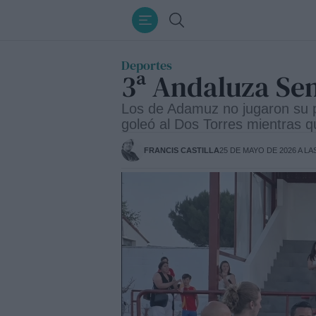
Ir
Buscar
al
contenido
Deportes
3ª Andaluza Seni
Los de Adamuz no jugaron su pa
goleó al Dos Torres mientras 
FRANCIS CASTILLA
25 DE MAYO DE 2026 A LA