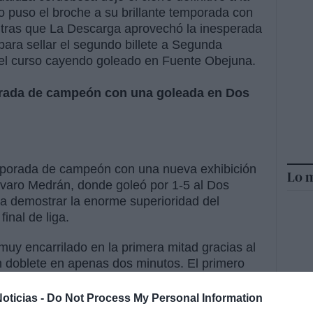
o puso el broche a su brillante temporada con
tras que La Descarga aprovechó la inesperada
para sellar el segundo billete a Segunda
 el curso cayendo goleado en Fuente Obejuna.
rada de campeón con una goleada en Dos
emporada de campeón con una nueva exhibición
Lo m
lvaro Medrán, donde goleó por 1-5 al Dos
 a demostrar la enorme superioridad del
inal de liga.
 muy encarrilado en la primera mitad gracias al
un doblete en apenas dos minutos. El primero
dor tras una buena acción ofensiva, y apenas
car el 0-2 y dejar muy tocado al cuadro local.
oticias -
Do Not Process My Personal Information