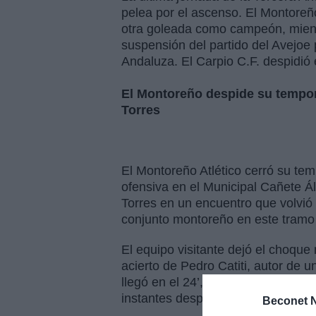
pelea por el ascenso. El Montoreñ
otra goleada como campeón, mien
suspensión del partido del Avejoe 
Andaluza. El Carpio C.F. despidió
El Montoreño despide su tempo
Torres
El Montoreño Atlético cerró su t
ofensiva en el Municipal Cañete Á
Torres en un encuentro que volvió
conjunto montoreño en este tramo f
El equipo visitante dejó el choque
acierto de Pedro Catiti, autor de 
llegó en el 24’, abriendo el marca
instantes después repitió para colo
Beconet N