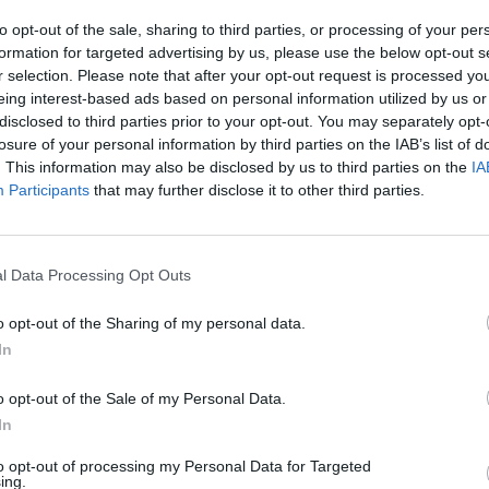
uió dominando el partido y amplió diferencias
to opt-out of the sale, sharing to third parties, or processing of your per
án González Habas. Con el 0-3, el choque
formation for targeted advertising by us, please use the below opt-out s
 los visitantes aprovecharon los espacios para
r selection. Please note that after your opt-out request is processed y
n hizo el cuarto en el 74’, aunque el Dos Torres
eing interest-based ads based on personal information utilized by us or
anto de Bilal El Rhozlane apenas un minuto
disclosed to third parties prior to your opt-out. You may separately opt-
losure of your personal information by third parties on the IAB’s list of
. This information may also be disclosed by us to third parties on the
IA
itmo y terminó redondeando la goleada en el
Participants
that may further disclose it to other third parties.
 Cañadilla Peña, cerrando el definitivo 1-5.
one el broche a una temporada espectacular en
l Data Processing Opt Outs
y el ascenso a Segunda Andaluza, confirmando
o opt-out of the Sharing of my personal data.
In
 la goleada del Mellaria al El Carpio
o opt-out of the Sale of my Personal Data.
a en Fuente Obejuna con una contundente
In
 poco pudo hacer ante el vendaval ofensivo
cuentro fue Roberto Llamas, autor de cuatro
to opt-out of processing my Personal Data for Targeted
nte.
ing.